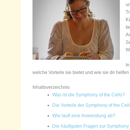
un
Tr
Kö
ti
An
Se
Wo
In
welche Vorteile sie bietet und wie sie dir helf
Inhaltsverzeichnis
Was ist die Symphony of the Cells?
Die Vorteile der Symphony of the Cell
Wie läuft eine Anwendung ab?
Die häufigsten Fragen zur Symphony o