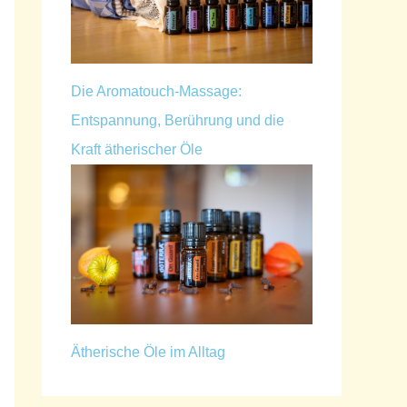
Die Aromatouch-Massage:
Entspannung, Berührung und die
Kraft ätherischer Öle
Ätherische Öle im Alltag