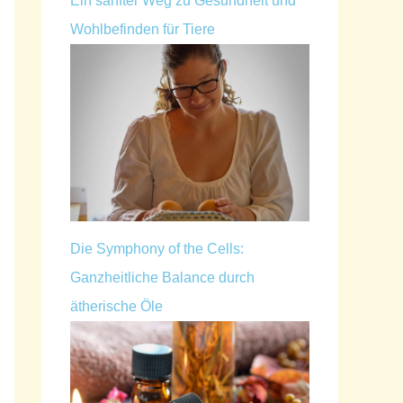
Ein sanfter Weg zu Gesundheit und
Wohlbefinden für Tiere
Die Symphony of the Cells:
Ganzheitliche Balance durch
ätherische Öle