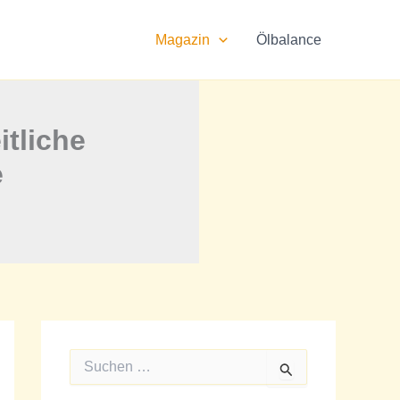
Magazin
Ölbalance
tliche
e
S
u