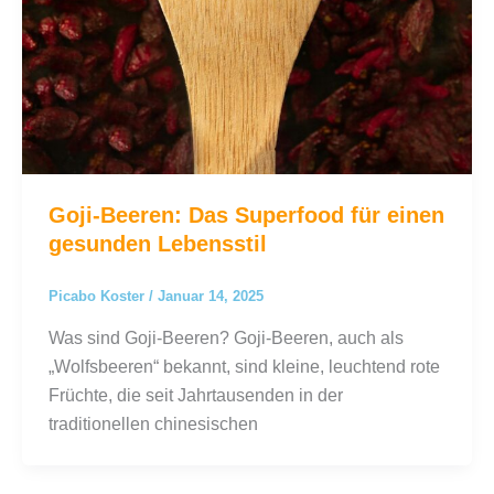
Goji-Beeren: Das Superfood für einen
gesunden Lebensstil
Picabo Koster
/
Januar 14, 2025
Was sind Goji-Beeren? Goji-Beeren, auch als
„Wolfsbeeren“ bekannt, sind kleine, leuchtend rote
Früchte, die seit Jahrtausenden in der
traditionellen chinesischen