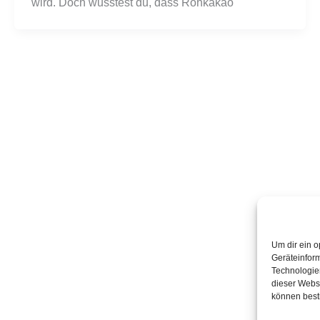
wird. Doch wusstest du, dass Rohkakao
Um dir ein o
Geräteinfor
Technologien
dieser Websi
können best