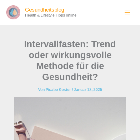
Zum
Gesundheitsblog
Inhalt
Health & Lifestyle Tipps online
springen
Intervallfasten: Trend
oder wirkungsvolle
Methode für die
Gesundheit?
Von
Picabo Koster
/
Januar 18, 2025