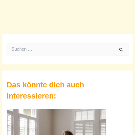
S
u
c
h
e
n
Das könnte dich auch
n
a
interessieren:
c
h
: